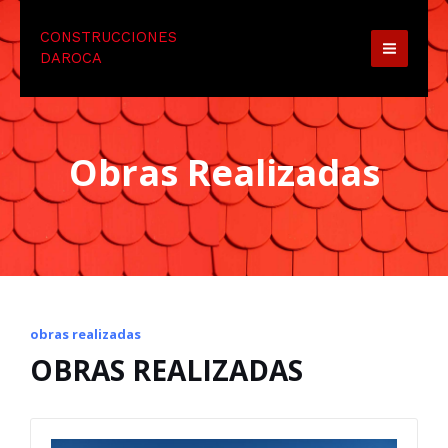
Ir
MAIN
CONSTRUCCIONES
al
MEN
DAROCA
contenido
Obras Realizadas
obras realizadas
OBRAS REALIZADAS